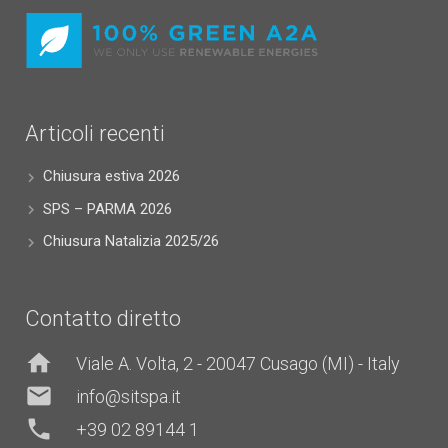
Articoli recenti
Chiusura estiva 2026
SPS – PARMA 2026
Chiusura Natalizia 2025/26
Contatto diretto
home
Viale A. Volta, 2 - 20047 Cusago (MI) - Italy
mail
info@sitspa.it
phone
+39 02 89144 1