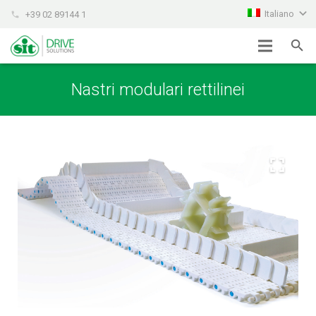
Italiano
+39 02 89144 1
phone
Nastri modulari rettilinei