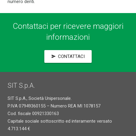
numero denti.
Contattaci per ricevere maggiori
informazioni
CONTATTACI
send
SIT S.p.A.
SIT S.p.A., Società Unipersonale.
P.IVA 07949360155 – Numero REA MI 1078157
Cod. fiscale 00921330163
Capitale sociale sottoscritto ed interamente versato
4.713.144 €