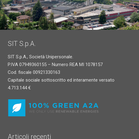
SIT S.p.A.
SIT S.p.A., Società Unipersonale.
P.IVA 07949360155 – Numero REA MI 1078157
Cod. fiscale 00921330163
Capitale sociale sottoscritto ed interamente versato
4.713.144 €
Articoli recenti