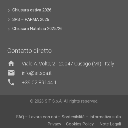
Chiusura estiva 2026
SPS – PARMA 2026
Chiusura Natalizia 2025/26
Contatto diretto
home
Viale A. Volta, 2 - 20047 Cusago (MI) - Italy
mail
info@sitspa.it
phone
+39 02 89144 1
© 2026 SIT S.p.A. All rights reserved.
FAQ
–
Lavora con noi
–
Sostenibilità
–
Informativa sulla
Privacy
–
Cookies Policy
–
Note Legali