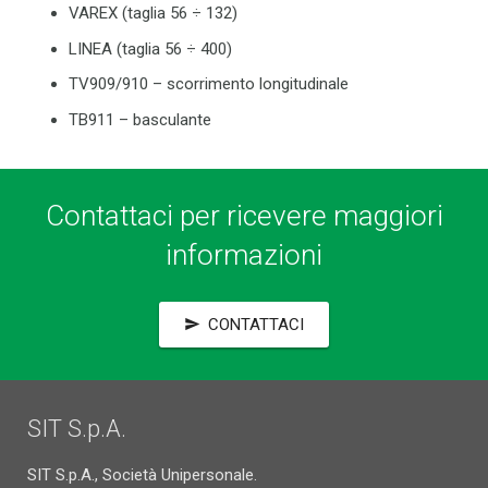
VAREX (taglia 56 ÷ 132)
LINEA (taglia 56 ÷ 400)
TV909/910 – scorrimento longitudinale
TB911 – basculante
Contattaci per ricevere maggiori
informazioni
CONTATTACI
send
SIT S.p.A.
SIT S.p.A., Società Unipersonale.